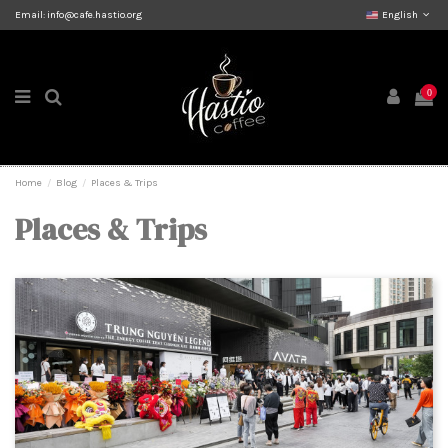
Email:
info@cafe.hastio.org
English
0
Home
Blog
Places & Trips
Places & Trips