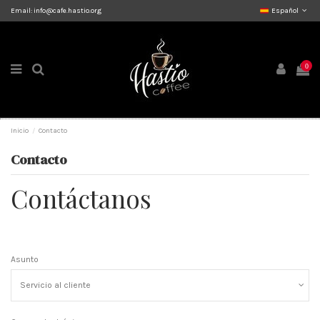
Email:
info@cafe.hastio.org
Español
0
Inicio
Contacto
Contacto
Contáctanos
Asunto