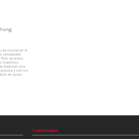
"Trung
 de conservar el
as variedades
o Phin de acero
os maestros
ede elaborar una
 precisa y con los
esto de acero
Contáctanos