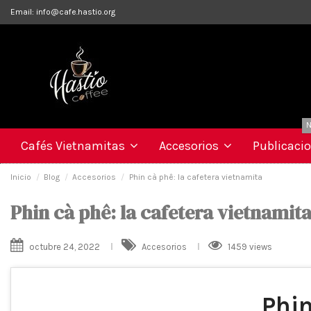
Email:
info@cafe.hastio.org
N
Cafés Vietnamitas
Accesorios
Publicaci
Inicio
Blog
Accesorios
Phin cà phê: la cafetera vietnamita
Phin cà phê: la cafetera vietnamit
octubre 24, 2022
Accesorios
1459 views
Phin