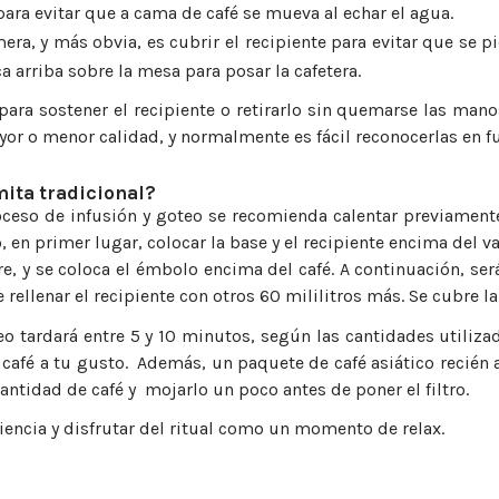
para evitar que a cama de café se mueva al echar el agua.
era, y más obvia, es cubrir el recipiente para evitar que se p
a arriba sobre la mesa para posar la cafetera.
ra sostener el recipiente o retirarlo sin quemarse las manos.
yor o menor calidad, y normalmente es fácil reconocerlas en fu
mita tradicional?
roceso de infusión y goteo se recomienda calentar previament
io, en primer lugar, colocar la base y el recipiente encima d
re, y se coloca el émbolo encima del café. A continuación, se
ellenar el recipiente con otros 60 mililitros más. Se cubre la 
o tardará entre 5 y 10 minutos, según las cantidades utiliza
café a tu gusto.
Además, un paquete de café asiático recién
antidad de café y
mojarlo un poco antes de poner el filtro.
iencia y disfrutar del ritual como un momento de relax.