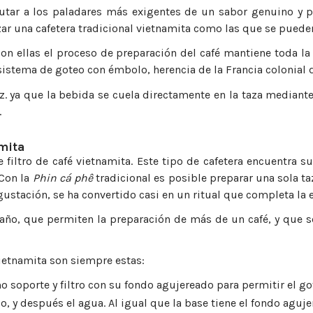
rutar a los paladares más exigentes de un sabor genuino y pe
zar una cafetera tradicional vietnamita como las que se puede
 ellas el proceso de preparación del café mantiene toda la es
 sistema de goteo con émbolo, herencia de la Francia colonial d
z. ya que la bebida se cuela directamente en la taza mediante
.
amita
 filtro de café vietnamita. Este tipo de cafetera encuentra s
 Con la
Phin cá phê
tradicional es posible preparar una sola taz
ustación, se ha convertido casi en un ritual que completa la e
ño, que permiten la preparación de más de un café, y que se 
ietnamita son siempre estas:
 soporte y filtro con su fondo agujereado para permitir el got
o, y después el agua. Al igual que la base tiene el fondo aguje