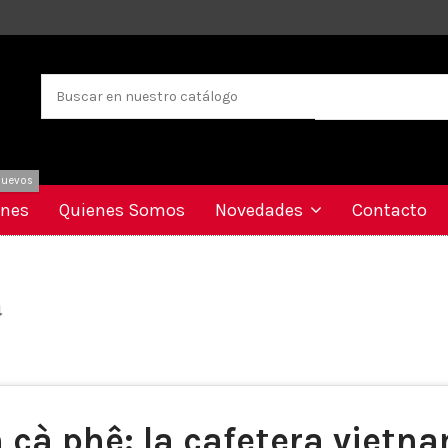
uevos
ones
Quienes Somos
Novedades
Contacto
a
 cà phê: la cafetera vietn