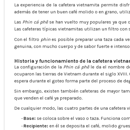
La experiencia de la cafetera vietnamita permite disf
además de tener un buen café molido o en grano, utili
Las
Phin cá phê
se han vuelto muy populares ya que con
Las cafeteras típicas vietnamitas utilizan un filtro con
Con el filtro
phin
es posible preparar una taza cada ve
genuina, con mucho cuerpo y de sabor fuerte e intenso
Historia y funcionamiento de la cafetera vietn
La configuración de la
Phin cá phê
le da el nombre de
ocuparon las tierras de Vietnam durante el siglo XVIII.
espera durante el goteo forma parte del proceso de deg
Sin embargo, existen también cafeteras de mayor tama
que venden el café ya preparado.
De cualquier modo, las cuatro partes de una cafetera v
-
Base:
se coloca sobre el vaso o taza. Funciona como
-
Recipiente:
en él se deposita el café, molido grues