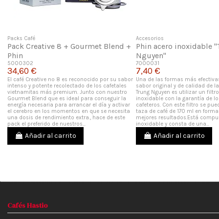
Packs Café
Accesorios
Pack Creative 8 + Gourmet Blend +
Phin acero inoxidable 
Phin
Nguyen"
5000302
7000031
34,60 €
7,40 €
El café Creative nº 8 es reconocido por su sabor
Una de las formas más efectivas
intenso y potente recolectado de los cafetales
sabor original y de calidad de l
vietnamitas más premium. Junto con nuestro
Trung Nguyen es utilizar un filtr
Gourmet Blend que es ideal para conseguir la
inoxidable con la garantía de l
energía necesaria para arrancar el día y activar
cafeteros. Con este filtro se pu
el cerebro en los momentos en que se necesita
taza de café de 170 ml en forma
una dosis de rendimiento extra., hace de este
mejores resultados.Está compu
pack el preferido de nuestros...
inoxidable y consta de una...
Añadir al carrito
Añadir al carrito
Cafés Hastio