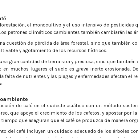
afé
eforestación, el monocultivo y el uso intensivo de pesticidas
 Los patrones climáticos cambiantes también cambiarán las ár
na cuestión de pérdida de área forestal, sino que también con
ultivable y agotamiento de los recursos hídricos.
 una gran cantidad de tierra rara y preciosa, sino que también
o en muchos lugares el suelo es grava inerte erosionada. D
la falta de nutrientes y las plagas y enfermedades afectan el
a.
dioambiente
ucción de café en el sudeste asiático con un método sosten
rso, que apoye el crecimiento de los cafetos, y apostar por l
l tiempo que aseguran que el café se produzca de manera orgá
to del café incluyen un cuidado adecuado de los árboles co