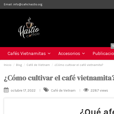
Email:
info@cafe.hastio.org
N
Cafés Vietnamitas
Accesorios
Publicaci
Inicio
Blog
Café de Vietnam
¿Cómo cultivar el café vietnamita?
¿Cómo cultivar el café vietnamita
octubre 17, 2022
Café de Vietnam
2287 views
¿Qué afe