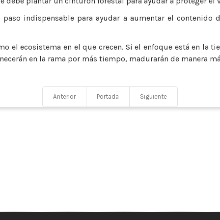
se debe plantar un cinturón forestal para ayudar a proteger el v
 un paso indispensable para ayudar a aumentar el contenido d
 el ecosistema en el que crecen. Si el enfoque está en la tier
anecerán en la rama por más tiempo, madurarán de manera má
Anterior
Portada
Siguiente