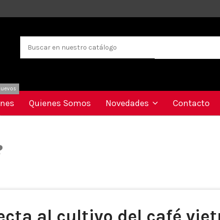
uevos
ones
Quienes Somos
Novedades
Contacto
?
cta al cultivo del café vi