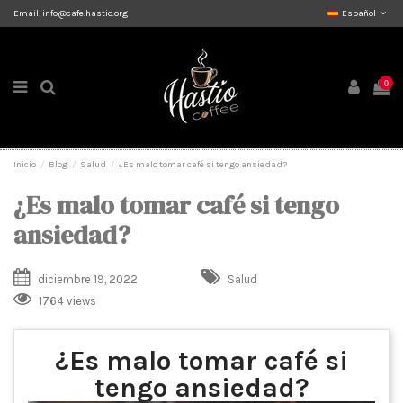
Email:
info@cafe.hastio.org
Español
0
Inicio
Blog
Salud
¿Es malo tomar café si tengo ansiedad?
¿Es malo tomar café si tengo
ansiedad?
diciembre 19, 2022
Salud
1764 views
¿Es malo tomar café si
tengo ansiedad?