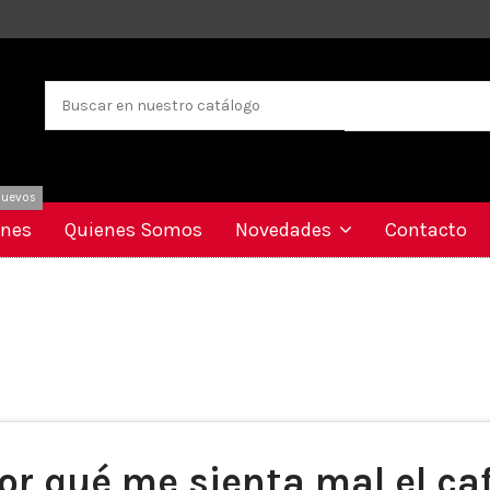
uevos
ones
Quienes Somos
Novedades
Contacto
or qué me sienta mal el ca