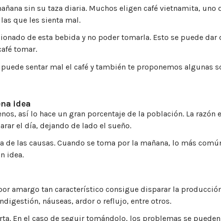
ana sin su taza diaria. Muchos eligen café vietnamita, uno de
as que les sienta mal.
onado de esta bebida y no poder tomarla. Esto se puede dar de
café tomar.
e puede sentar mal el café y también te proponemos algunas 
ena idea
os, así lo hace un gran porcentaje de la población. La razón e
rar el día, dejando de lado el sueño.
 una de las causas. Cuando se toma por la mañana, lo más comú
n idea.
sabor amargo tan característico consigue disparar la producc
digestión, náuseas, ardor o reflujo, entre otros.
erta. En el caso de seguir tomándolo, los problemas se pueden 