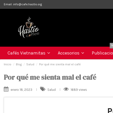
Email:
info@cafe.hastio.org
N
Cafés Vietnamitas
Accesorios
Publicaci
Inicio
Blog
Salud
Por qué me sienta mal el café
Por qué me sienta mal el café
enero 18, 2023
Salud
1689 views
P