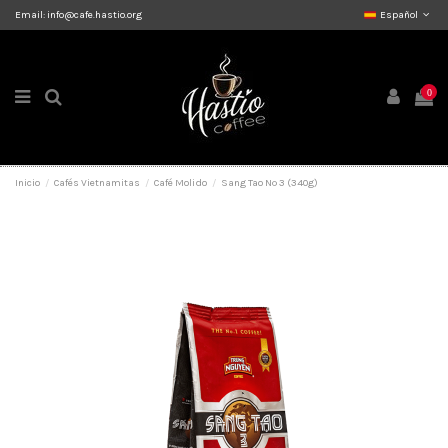
Email:
info@cafe.hastio.org
Español
0
Inicio
Cafés Vietnamitas
Café Molido
Sang Tao Nº 3 (340g)