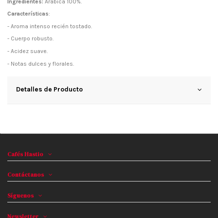
Ingredientes:
Arábica 100%.
Características
:
- Aroma intenso recién tostado.
- Cuerpo robusto.
- Acidez suave.
- Notas dulces y florales.
Detalles de Producto
Cafés Hastio
Contáctanos
Síguenos
Newsletter